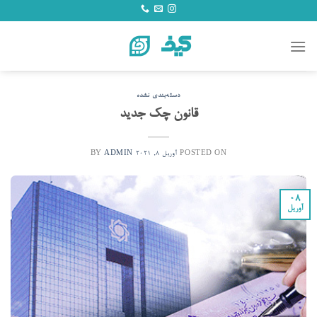
Ski
t
conten
دسته‌بندی نشده
قانون چک جدید
POSTED ON
آوریل 8, 2021
BY
ADMIN
08
آوریل